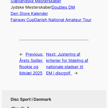
Sjællandske Mesterskaber
Jydske Mesterskaber
Doubles DM
Den Store Kalender
Fairway Cup
Danish National Amateur Tour
←
Previous:
Next:
Justering af
Årets Spiller,
kriterier for tildeling af
Rookie og
nationale pladser til
Ildsjæl 2025
EM i discgolf
→
Disc Sport i Danmark