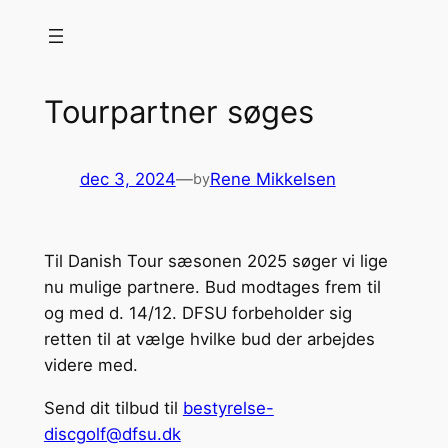
Spring
til
indhold
Tourpartner søges
dec 3, 2024
—
Rene Mikkelsen
by
Til Danish Tour sæsonen 2025 søger vi lige
nu mulige partnere. Bud modtages frem til
og med d. 14/12. DFSU forbeholder sig
retten til at vælge hvilke bud der arbejdes
videre med.
Send dit tilbud til
bestyrelse-
discgolf@dfsu.dk