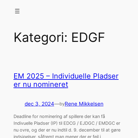
Spring
til
indhold
Kategori:
EDGF
EM 2025 – Individuelle Pladser
er nu nomineret
dec 3, 2024
—
Rene Mikkelsen
by
Deadline for nominering af spillere der kan få
Indivuelle Pladser (IP) til EDCG / EJDGC / EMDGC er
nu ovre, og der er nu indtil d. 9. december til at gøre
indsigelser, såfremt man mener der er fejl i