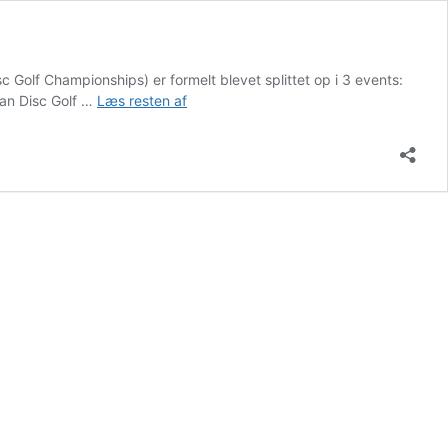
Golf Championships) er formelt blevet splittet op i 3 events:
EM
an Disc Golf …
Læs resten af
i
Disc
Golf